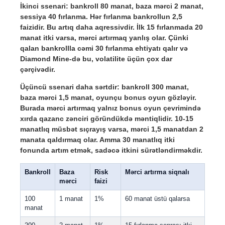
İkinci ssenari: bankroll 80 manat, baza mərci 2 manat,
sessiya 40 fırlanma. Hər fırlanma bankrollun 2,5
faizidir. Bu artıq daha aqressivdir. İlk 15 fırlanmada 20
manat itki varsa, mərci artırmaq yanlış olar. Çünki
qalan bankrollla cəmi 30 fırlanma ehtiyatı qalır və
Diamond Mine-də bu, volatilite üçün çox dar
çərçivədir.
Üçüncü ssenari daha sərtdir: bankroll 300 manat,
baza mərci 1,5 manat, oyunçu bonus oyun gözləyir.
Burada mərci artırmaq yalnız bonus oyun çevrimində
xırda qazanc zənciri göründükdə məntiqlidir. 10-15
manatlıq müsbət sıçrayış varsa, mərci 1,5 manatdan 2
manata qaldırmaq olar. Amma 30 manatlıq itki
fonunda artım etmək, sadəcə itkini sürətləndirməkdir.
Bankroll
Baza
Risk
Mərci artırma siqnalı
mərci
faizi
100
1 manat
1%
60 manat üstü qalarsa
manat