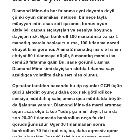
Diamond Mine-də hər fırlanma eyni dəyərdə deyil,
çünki oyun dinamikası nəticəni bir neçə layla
müəyyən edir: əsas xətt qazancı, bonus oyun
aktivliyi, çarpan sıçrayışları və sessiya boyunca
dəyişən risk. Əgər bankroll 100 manatdırsa və siz 1
manatlıq mərclə başlayırsınızsa, 100 fırlanma nəzəri
ehtiyat kimi görünür. Amma 2 manatlıq mərclə həmin
ehtiyat 50 fırlanmaya düşür, 5 manatlıq mərclə isə
cəmi 20 fırlanma qalır. Bu, sadə görünür, amma
Diamond Mine kimi dəyişkən slotda fırlanma sayı
azaldıqca volatilite daha sərt hiss olunur.
Operator tərəfdən baxanda bu tip oyunlar GGR üçün
güclü alətdir: oyunçu daha çox risk götürdükcə
sessiya müddəti qısalır, amma qısa müddətdə böyük
dalğalanma yaranır. Diamond Mine-də mərci artırmaq
üçün əsas ölçü təkcə “uduş gəlirmi” deyil, həm də
son 20-30 fırlanmada bankrollun neçə faizini
qoruduğunuzdur. Əgər 30 fırlanmadan sonra
bankrollun 70 faizi qalırsa, bu, daha aqressiv qərar