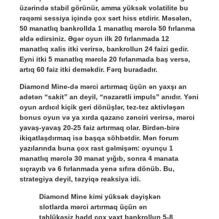
üzərində stabil görünür, amma yüksək volatilite bu
rəqəmi sessiya içində çox sərt hiss etdirir. Məsələn,
50 manatlıq bankrollda 1 manatlıq mərclə 50 fırlanma
əldə edirsiniz. Əgər oyun ilk 20 fırlanmada 12
manatlıq xalis itki verirsə, bankrollun 24 faizi gedir.
Eyni itki 5 manatlıq mərclə 20 fırlanmada baş versə,
artıq 60 faiz itki deməkdir. Fərq buradadır.
Diamond Mine-də mərci artırmaq üçün ən yaxşı an
adətən “sakit” an deyil, “nəzarətli impuls” anıdır. Yəni
oyun ardıcıl kiçik geri dönüşlər, tez-tez aktivləşən
bonus oyun və ya xırda qazanc zənciri verirsə, mərci
yavaş-yavaş 20-25 faiz artırmaq olar. Birdən-birə
ikiqatlaşdırmaq isə başqa söhbətdir. Mən forum
yazılarında buna çox rast gəlmişəm: oyunçu 1
manatlıq mərclə 30 manat yığıb, sonra 4 manata
sıçrayıb və 6 fırlanmada yenə sıfıra dönüb. Bu,
strategiya deyil, təzyiqə reaksiya idi.
Diamond Mine kimi yüksək dəyişkən
slotlarda mərci artırmaq üçün ən
təhlükəsiz hədd çox vaxt bankrollun 5-8