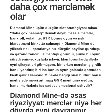
daha çox mərcləmək
olar
Diamond Mine üçün düzgün slot strategiyası təkcə
“daha çox basmaq” demək deyil; məsələ mərclər,
bankroll, volatilite, RTP, bonus oyun və risk
idarəetməni bir xəttə salmaqdır.
Diamond Mine-də
yüksək riskli qərarlar
yalnız düzgün payline quruluşu
və qazanc zənciri ilə məntiqli görünür, çünki bu oyun
sürətli eniş-yoxuşlarla işləyir. Mən forumlarda illərlə
eyni şikayətləri görmüşəm: biri erkən mərcləri şişirdib
bankı yandırır, biri isə bonus oyun gələndə qorxudan
kiçik qalır. Diamond Mine-də həqiqi sual budur: hansı
mərhələdə mərci artırmaq GGR məntiqinə uyğun,
hansı mərhələdə isə sadəcə emosional səhvdir?
Diamond Mine-də əsas
riyaziyyat: mərclər niyə hər
dövrdə eyni davranmır