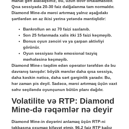
manat geri alacaqsınız; bu, uzun dövr ortalamasıdır.
Qısa sessiyada 20-30 faiz dalğalanma tam normaldır.
Diamond Mine-də mərci artırmaq yalnız aşağıdakı
şərtlərdən ən az ikisi yerinə yetəndə məntiqlidir:
Bankrollun ən az 70 faizi saxlanıb.
Son 25 fırlanmada xalis itki 15 faizi keçməyib.
Bonus oyun zənciri və ya çarpan aktivliyi
görünür.
Oyun sessiyası hələ emosional təzyiq
mərhələsinə keçməyib.
Diamond Mine-ı təqdim edən operator tərəfdən də bu
davranış tanışdır: böyük mərclər daha qısa sessiya,
daha kəskin nəticə, daha sərt gərginlik yaradır. Bu,
hər zaman pis deyil. Sadəcə, mərci artırmaq üçün vaxt
səhv seçiləndə oyunçunun bütün planı dağılır.
Volatilite və RTP: Diamond
Mine-də rəqəmlər nə deyir
Diamond Mine-in dəyərini anlamaq üçün RTP-ni
təkbaşına oxumaq kifayət etmir. 96,2 faiz RTP kağız