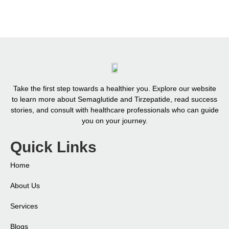
Take the first step towards a healthier you. Explore our website
to learn more about Semaglutide and Tirzepatide, read success
stories, and consult with healthcare professionals who can guide
you on your journey.
Quick Links
Home
About Us
Services
Blogs