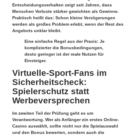
Entscheidungsverhalten zeigt seit Jahren, dass
Menschen Verluste stärker gewichten als Gewinne.
Praktisch heißt das: Schon kleine Verzögerungen
werden als großes Problem erlebt, wenn der Rest des
Angebots unklar bleibt.
Eine einfache Regel aus der Praxis: Je
komplizierter die Bonusbedingungen,
desto geringer ist der reale Nutzen für
Einsteiger.
Virtuelle-Sport-Fans im
Sicherheitscheck:
Spielerschutz statt
Werbeversprechen
Im zweiten Teil der Prüfung geht es um
Verantwortung. Wer als Anfänger ein erstes Online-
Casino auswählt, sollte nicht nur die Spielauswahl
und den Bonus bewerten, sondern auch die