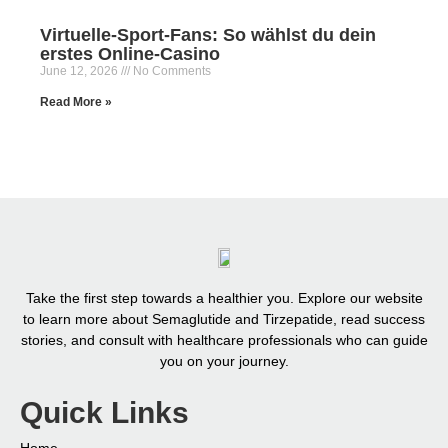
Virtuelle-Sport-Fans: So wählst du dein
erstes Online-Casino
June 12, 2026
No Comments
Read More »
Take the first step towards a healthier you. Explore our website
to learn more about Semaglutide and Tirzepatide, read success
stories, and consult with healthcare professionals who can guide
you on your journey.
Quick Links