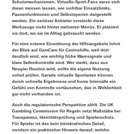
Schutzmechanismen. Virtuelle-Sport-Fans muss sich
daran messen lassen, wie sichtbar Einsatzlimits,
Pausenfunktionen und Selbstsperren dargestellt
werden. Ein seriöser Anbieter versteckt diese
Werkzeuge nicht hinter mehreren Menüs. Er platziert
sie dort, wo sie im Alltag gebraucht werden.
Für eine externe Einordnung der Hilfsangebote lohnt
der Blick auf
GamCare für Casinohilfe
, weil dort
deutlich wird, wie wichtig frühe Warnsignale und
klare Selbstkontrolle sind. Wer merkt, dass aus
Neugier Routine wird, sollte die eigene Nutzung
sofort prüfen. Gerade virtuelle Sportarten können
durch schnelle Ergebnisse und kurze Intervalle ein
Gefühl von Kontrolle vortäuschen, das in Wirklichkeit
gar nicht vorhanden ist.
Auch die regulatorische Perspektive zählt. Die
UK
Gambling Commission für Regeln
setzt Maßstäbe bei
Transparenz, Identitätsprüfung und Spielerschutz.
Für Spieler ist das kein bürokratisches Detail,
sondern ein praktischer Hinweis darauf, welche