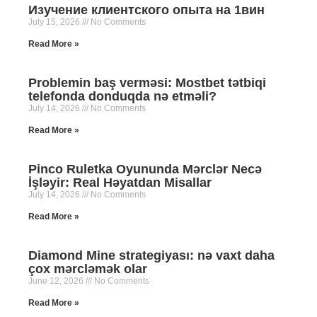
Изучение клиентского опыта на 1вин
July 15, 2026
No Comments
Read More »
Problemin baş verməsi: Mostbet tətbiqi
telefonda donduqda nə etməli?
July 14, 2026
No Comments
Read More »
Pinco Ruletka Oyununda Mərclər Necə
İşləyir: Real Həyatdan Misallar
July 14, 2026
No Comments
Read More »
Diamond Mine strategiyası: nə vaxt daha
çox mərcləmək olar
June 12, 2026
No Comments
Read More »