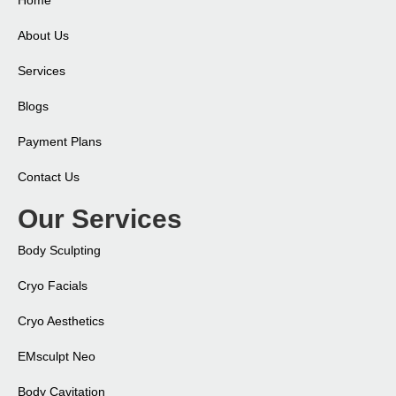
Home
About Us
Services
Blogs
Payment Plans
Contact Us
Our Services
Body Sculpting
Cryo Facials
Cryo Aesthetics
EMsculpt Neo​
Body Cavitation